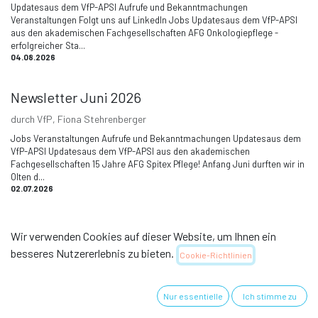
Updatesaus dem VfP-APSI Aufrufe und Bekanntmachungen
Veranstaltungen Folgt uns auf LinkedIn Jobs Updatesaus dem VfP-APSI
aus den akademischen Fachgesellschaften AFG Onkologiepflege -
erfolgreicher Sta...
04.08.2026
Newsletter Juni 2026
durch
VfP, Fiona Stehrenberger
Jobs Veranstaltungen Aufrufe und Bekanntmachungen Updatesaus dem
VfP-APSI Updatesaus dem VfP-APSI aus den akademischen
Fachgesellschaften 15 Jahre AFG Spitex Pflege! Anfang Juni durften wir in
Olten d...
02.07.2026
Newsletter Mai 2026
Wir verwenden Cookies auf dieser Website, um Ihnen ein
durch
VfP, Martin Diethelm
besseres Nutzererlebnis zu bieten.
Cookie-Richtlinien
Updatesaus dem VfP-APSI Aufrufe und Bekanntmachungen
Veranstaltungen Jobs Updatesaus dem VfP-APSI aus demVerein Die
vergangene Woche war für unseren Verein geprägt von wichtigen
Nur essentielle
Ich stimme zu
Ereignissen, inspirier...